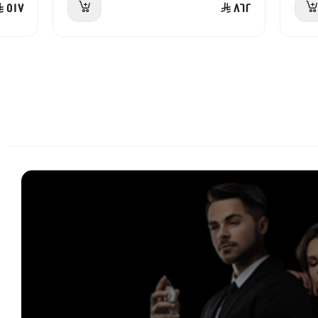
٥١٧
٨٦٢