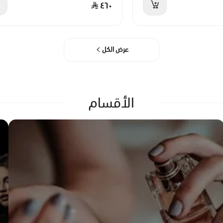
٤٦٠
عرض الكل
الأقسام