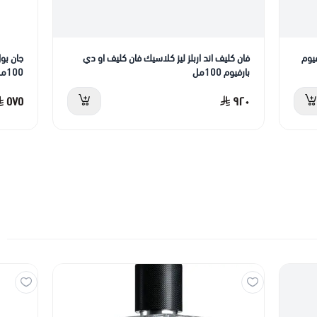
فيوم
فان كليف اند اربلز ليز كلاسيك فان كليف او دي
جان بول
بارفيوم 100مل
100مل
٥٧٥
٩٢٠