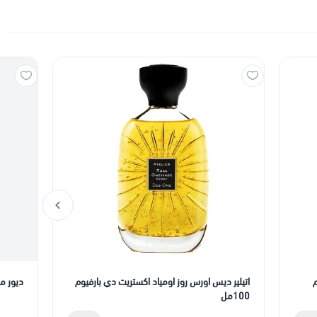
م
اتيلير ديس اورس روز اومياد اكستريت دي بارفيوم
ديور مس 
100مل