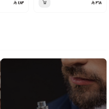
٤٨٣
٣٦٨