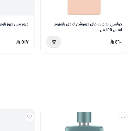
دولسي اند جابانا ماي ديفوشن او دي بارفيوم
ديور مس ديور بارفيوم 
انتنس 100مل
٥١٧
٤٦٠