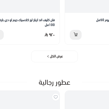
50مل
فان كليف اند اربلز ليز كلاسيك جيم او دي بار
100مل
٩٢٠
عرض الكل
عطور رجالية