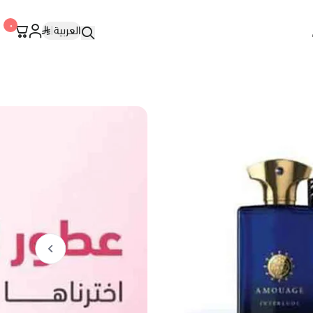
٠
العربية
|