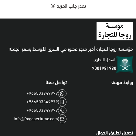
تعذر جلب المزيد 😢
اطقم
مؤسسة روجا للتجارة أكبر متجر عطور في الشرق الأوسط بسعر الجملة
السجل التجاري
7001981930
روابط مهمة
تواصل معنا
+966503349979
+966503349979
+966503349979
Info@Rogaperfume.com
تحميل تطبيق الجوال