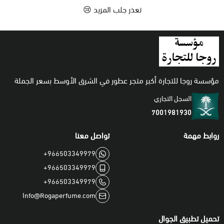
تعذر جلب المزيد 😢
اطقم
مؤسسة روجا للتجارة أكبر متجر عطور في الشرق الأوسط بسعر الجملة
السجل التجاري
7001981930
روابط مهمة
تواصل معنا
+966503349979
+966503349979
+966503349979
Info@Rogaperfume.com
تحميل تطبيق الجوال