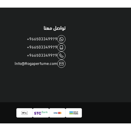
تواصل معنا
+966503349979
+966503349979
+966503349979
Info@Rogaperfume.com