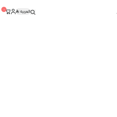
٠
العربية
|