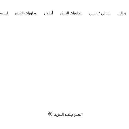
رجالي
نسائي / رجالي
عطورات النيش
أطفال
عطورات الشعر
اطقم
تعذر جلب المزيد 😢