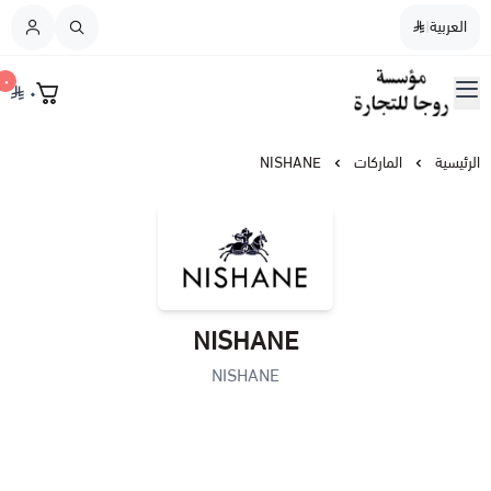
العربية
|
العربية
|
٠
٠
القائمة الرئيسية
مؤسسة روجا للتجارة
نسائي
الرئيسية
الماركات
NISHANE
رجالي
نسائي / رجالي
NISHANE
عطورات النيش
NISHANE
أطفال
عطورات الشعر