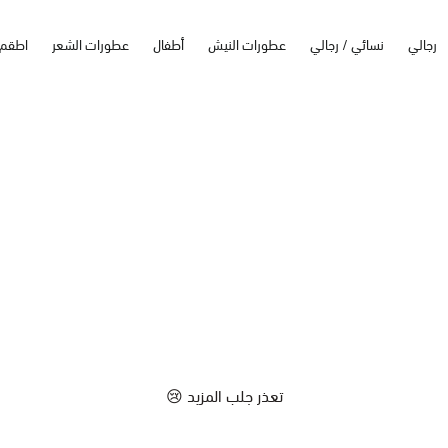
رجالي
نسائي / رجالي
عطورات النيش
أطفال
عطورات الشعر
اطقم
تعذر جلب المزيد 😢