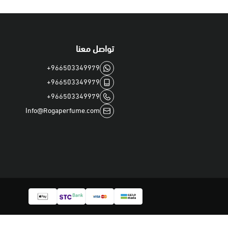
تواصل معنا
+966503349979
+966503349979
+966503349979
Info@Rogaperfume.com