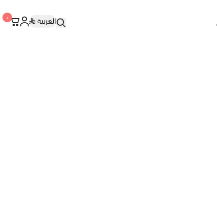
٠
العربية
|