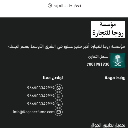
تعذر جلب المزيد 😢
اطقم
مؤسسة روجا للتجارة أكبر متجر عطور في الشرق الأوسط بسعر الجملة
السجل التجاري
7001981930
روابط مهمة
تواصل معنا
+966503349979
+966503349979
+966503349979
Info@Rogaperfume.com
تحميل تطبيق الجوال