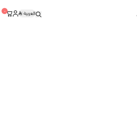
٠
العربية
|