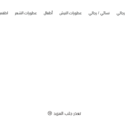
رجالي
نسائي / رجالي
عطورات النيش
أطفال
عطورات الشعر
اطقم
تعذر جلب المزيد 😢