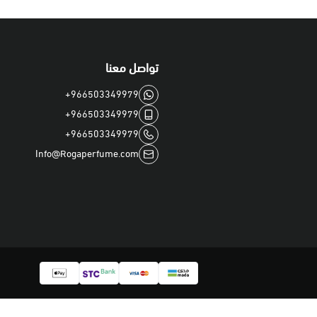
تواصل معنا
+966503349979
+966503349979
+966503349979
Info@Rogaperfume.com